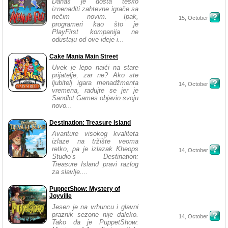
Danas je dosta teško
iznenaditi zahtevne igrače sa
nečim novim. Ipak,
15, October
programeri kao što je
PlayFirst kompanija ne
odustaju od ove ideje i...
Cake Mania Main Street
Uvek je lepo naići na stare
prijatelje, zar ne? Ako ste
ljubitelj igara menadžmenta
14, October
vremena, radujte se jer je
Sandlot Games objavio svoju
novo...
Destination: Treasure Island
Avanture visokog kvaliteta
izlaze na tržište veoma
retko, pa je izlazak Kheops
14, October
Studio’s Destination:
Treasure Island pravi razlog
za slavlje....
PuppetShow: Mystery of
Joyville
Jesen je na vrhuncu i glavni
praznik sezone nije daleko.
14, October
Tako da je PuppetShow: