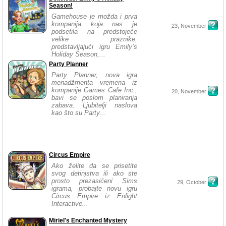
Season!
Gamehouse je možda i prva
kompanija koja nas je
23, November
podsetila na predstojeće
velike praznike,
predstavljajući igru Emily’s
Holiday Season,...
Party Planner
Party Planner, nova igra
menadžmenta vremena iz
kompanije Games Cafe Inc.,
20, November
bavi se poslom planiranja
zabava. Ljubitelji naslova
kao što su Party...
Circus Empire
Ako želite da se prisetite
svog detinjstva ili ako ste
prosto prezasićeni Sims
29, October
igrama, probajte novu igru
Circus Empire iz Enlight
Interactive...
Miriel's Enchanted Mystery