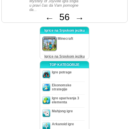
Mystery of Joyville igra stigla
u pravi čas da Vam pomogne
da...
←
56
→
Igrice na Srpskom jeziku
Minecraft
Igrice na Srpskom jeziku
TOP KATEGORIJE
Igre potrage
Ekonomske
strategije
Igre uparivanja 3
elementa
Mahjong igre
Arkanoid igre