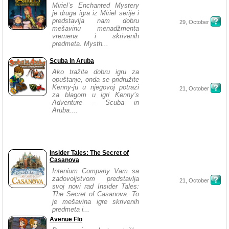
Miriel’s Enchanted Mystery
je druga igra iz Miriel serije i
predstavlja nam dobru
29, October
mešavinu menadžmenta
vremena i skrivenih
predmeta. Mysth...
Scuba in Aruba
Ako tražite dobru igru za
opuštanje, onda se pridružite
Kenny-ju u njegovoj potrazi
21, October
za blagom u igri Kenny’s
Adventure – Scuba in
Aruba....
Insider Tales: The Secret of
Casanova
Intenium Company Vam sa
zadovoljstvom predstavlja
21, October
svoj novi rad Insider Tales:
The Secret of Casanova. To
je mešavina igre skrivenih
predmeta i...
Avenue Flo