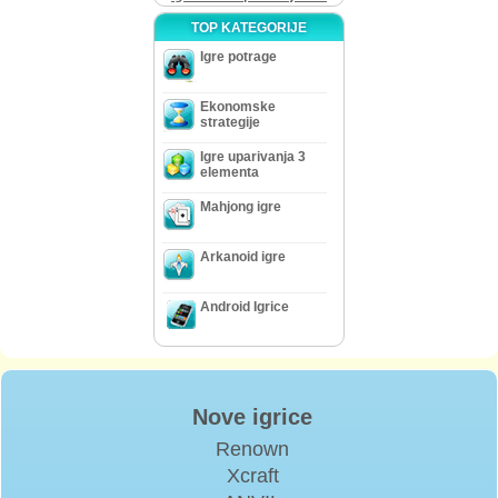
TOP KATEGORIJE
Igre potrage
Ekonomske
strategije
Igre uparivanja 3
elementa
Mahjong igre
Arkanoid igre
Android Igrice
Nove igrice
Renown
Xcraft