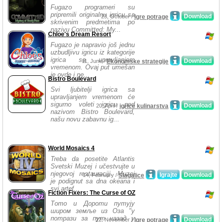
Fugazo programeri su
pripremili originalnu igricu sa
Download
23, October /
Igre potrage
skrivenim predmetima po
nazivu Committed: My...
Chloe's Dream Resort
Fugazo je napravio još jednu
uzbudljivu igricu iz kategorije
igrica sa upravljanjem
Download
11, June /
Ekonomske strategije
vremenom. Ovaj put umešan
je ovde i ne...
Bistro Boulevard
Svi ljubitelji igrica sa
upravljanjem vremenom će
sigurno voleti igricu pod
Download
20, April /
igrice kulinarstva
nazivom Bistro Boulevard,
našu novu zabavnu ig...
World Mosaics 4
Treba da posetite Atlantis
Svetski Muzej i učestvujte u
njegovoj restauraciji. Muzej
Igrajte
Download
14, February /
Slagalice
je podignut sa dna okeana i
svi artef...
Fiction Fixers: The Curse of OZ
Тото и Дороти путују
широм земље из Оза "у
потрази за пут назад у
Download
22, November /
Igre potrage