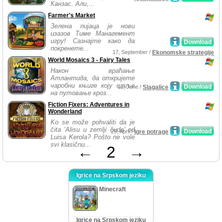
Канзас. Али,...
Farmer's Market
Зелена пијаца је нови
изазов Тиме Манагемент
игру! Сазнајте како да
Download
покренете...
17, September /
Ekonomske strategije
World Mosaics 3 - Fairy Tales
Након враћање
Атлантида, да откријете
чаробни књиге коју шаље
Download
12, June /
Slagalice
на путовање кроз...
Fiction Fixers: Adventures in
Wonderland
Ko se može pohvaliti da je
čita ’Alisu u zemlji čuda’ od
Download
29, April /
Igre potrage
Luisa Kerola? Pošto ne vole
svi klasičnu...
←
2
→
Igrice na Srpskom jeziku
Minecraft
Igrice na Srpskom jeziku