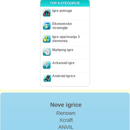
TOP KATEGORIJE
Igre potrage
Ekonomske
strategije
Igre uparivanja 3
elementa
Mahjong igre
Arkanoid igre
Android Igrice
Nove igrice
Renown
Xcraft
ANVIL