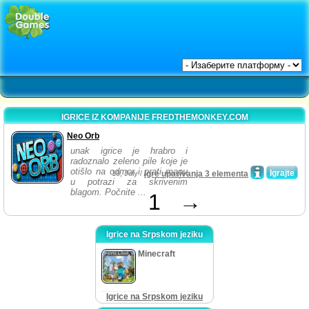
IGRICE IZ KOMPANIJE FREDTHEMONKEY.COM
Neo Orb
unak igrice je hrabro i
radoznalo zeleno pile koje je
otišlo na odmor i prati mapu
Igrajte
10, July /
Igre uparivanja 3 elementa
u potrazi za skrivenim
blagom. Počnite ...
1
→
Igrice na Srpskom jeziku
Minecraft
Igrice na Srpskom jeziku