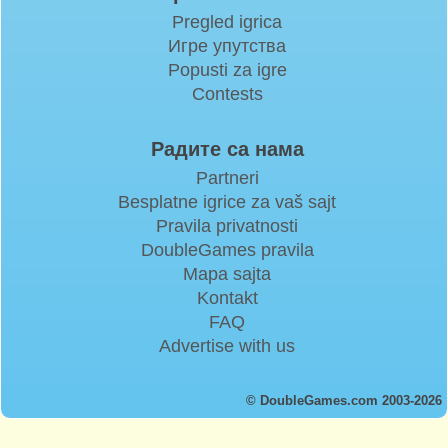
Pregled igrica
Игре упутства
Popusti za igre
Contests
Радите са нама
Partneri
Besplatne igrice za vaš sajt
Pravila privatnosti
DoubleGames pravila
Mapa sajta
Kontakt
FAQ
Advertise with us
© DoubleGames.com 2003-2026