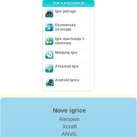
TOP KATEGORIJE
Igre potrage
Ekonomske
strategije
Igre uparivanja 3
elementa
Mahjong igre
Arkanoid igre
Android Igrice
Nove igrice
Renown
Xcraft
ANVIL