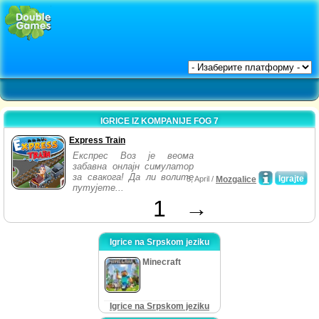
IGRICE IZ KOMPANIJE FOG 7
Express Train
Експрес Воз је веома
забавна онлајн симулатор
за свакога! Да ли волите
Igrajte
5, April /
Mozgalice
путујете...
1
→
Igrice na Srpskom jeziku
Minecraft
Igrice na Srpskom jeziku