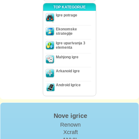
TOP KATEGORIJE
Igre potrage
Ekonomske
strategije
Igre uparivanja 3
elementa
Mahjong igre
Arkanoid igre
Android Igrice
Nove igrice
Renown
Xcraft