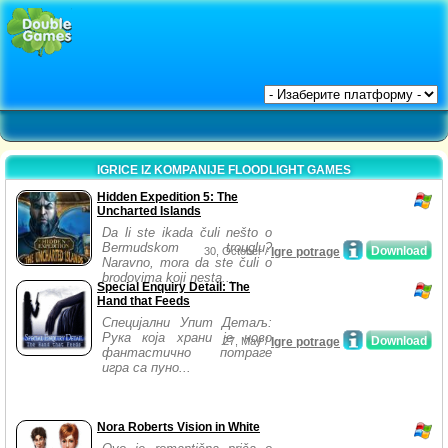
IGRICE IZ KOMPANIJE FLOODLIGHT GAMES
Hidden Expedition 5: The
Uncharted Islands
Da li ste ikada čuli nešto o
Bermudskom trouglu?
Download
30, October /
Igre potrage
Naravno, mora da ste čuli o
brodovima koji nesta...
Special Enquiry Detail: The
Hand that Feeds
Специјални Упит Детаљ:
Рука која храни је ново
Download
27, May /
Igre potrage
фантастично потраге
игра са пуно...
Nora Roberts Vision in White