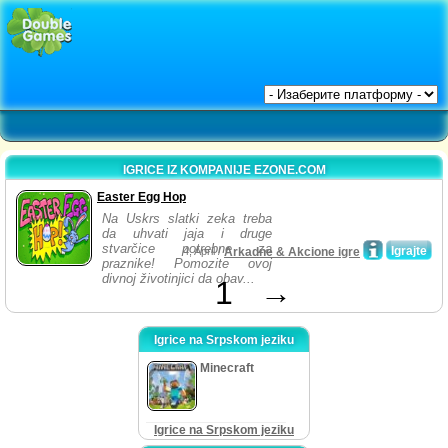
IGRICE IZ KOMPANIJE EZONE.COM
Easter Egg Hop
Na Uskrs slatki zeka treba
da uhvati jaja i druge
stvarčice potrebne za
Igrajte
4, April /
Arkadne & Akcione igre
praznike! Pomozite ovoj
divnoj životinjici da obav...
1
→
Igrice na Srpskom jeziku
Minecraft
Igrice na Srpskom jeziku