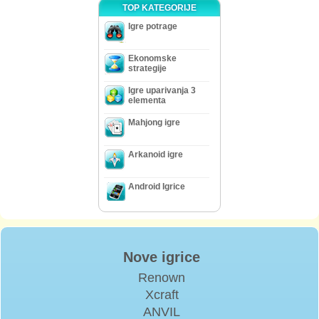
TOP KATEGORIJE
Igre potrage
Ekonomske
strategije
Igre uparivanja 3
elementa
Mahjong igre
Arkanoid igre
Android Igrice
Nove igrice
Renown
Xcraft
ANVIL