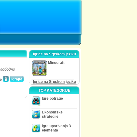
Igrice na Srpskom jeziku
Minecraft
лободно
Igrajte
e
Igrice na Srpskom jeziku
TOP KATEGORIJE
Igre potrage
Ekonomske
strategije
Igre uparivanja 3
elementa