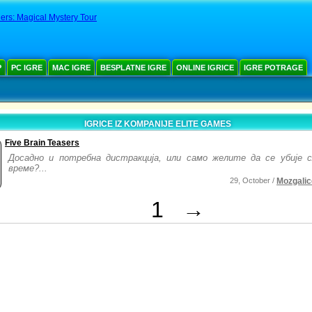
rs: Magical Mystery Tour
Р
PC IGRE
MAC IGRE
BESPLATNE IGRE
ONLINE IGRICE
IGRE POTRAGE
IGRICE IZ KOMPANIJE ELITE GAMES
Five Brain Teasers
Досадно и потребна дистракција, или само желите да се убије с
време?...
29, October /
Mozgalic
1
→