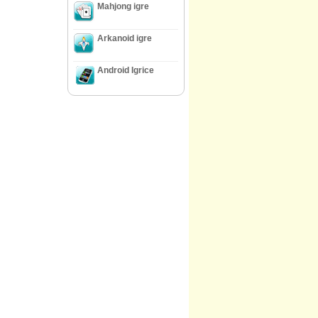
Mahjong igre
Arkanoid igre
Android Igrice