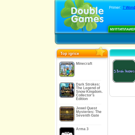
Primer:
7 Wonde
МУЛТИПЛАИЕ
Top igrice
Minecraft
Dark Strokes:
The Legend of
Snow Kingdom.
Collector's
Edition
Jewel Quest
Mysteries: The
Seventh Gate
Arma 3