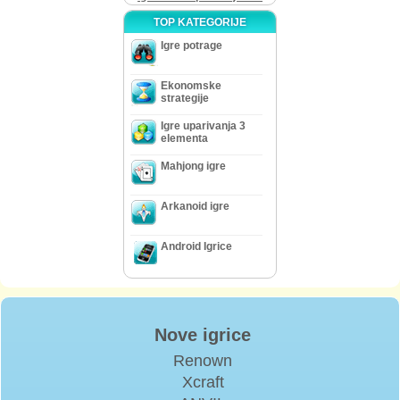
TOP KATEGORIJE
Igre potrage
Ekonomske
strategije
Igre uparivanja 3
elementa
Mahjong igre
Arkanoid igre
Android Igrice
Nove igrice
Renown
Xcraft