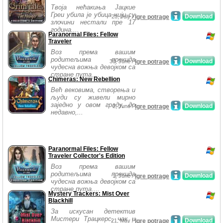
Твоја нећакиња Јацкие
Греи убила је убица чији су
Download
20, July /
Igre potrage
злочини нестали пре 17
година....
Paranormal Files: Fellow
Traveler
Воз према вашим
родитељима прекида
Download
30, June /
Igre potrage
чудесна вожња девојком са
стране пута....
Chimeras: New Rebellion
Већ вековима, створења и
људи су живели мирно
заједно у овом граду, до
Download
2, June /
Igre potrage
недавно,...
Paranormal Files: Fellow
Traveler Collector's Edition
Воз према вашим
родитељима прекида
Download
1, June /
Igre potrage
чудесна вожња девојком са
стране пута....
Mystery Trackers: Mist Over
Blackhill
За искусан детектив
Мистери Трацкерс, чак и
Download
21, May /
Igre potrage