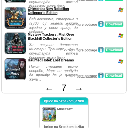
опуштајућа вожња
бициклом може брзо...
Chimeras: New Rebellion
Collector's Edition
Већ вековима, створења и
људи су живели мирно
Download
4, May /
Igre potrage
заједно у овом граду, до
недавно,...
Mystery Trackers: Mist Over
Blackhill Collector's Edition
За искусан детектив
Мистери Трацкерс, чак и
Download
22, April /
Igre potrage
опуштајућа вожња
бициклом може брзо...
Haunted Hotel: Lost Dreams
Након страшне возне
несреће, Марк се пробуди
да пронађе да је његова
Download
7, April /
Igre potrage
жена...
←
7
→
Igrice na Srpskom jeziku
Minecraft
Igrice na Srpskom jeziku