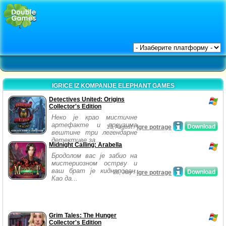
IGRICE IZ KOMPANIJE ELEPHANT GAMES
Detectives United: Origins
Collector's Edition
Неко је крао мистичне
артефакте и преузима
Download
10, August /
Igre potrage
вештине три легендарне
детективе за...
Midnight Calling: Arabella
Бродолом вас је забио на
мистериозном острву и
ваш брат је киднапован.
Download
28, July /
Igre potrage
Као да...
Grim Tales: The Hunger
Collector's Edition