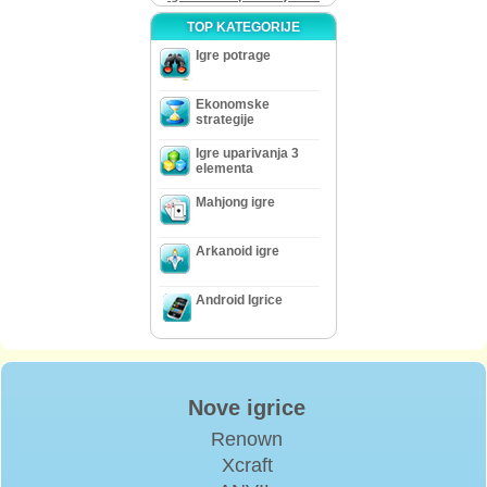
TOP KATEGORIJE
Igre potrage
Ekonomske
strategije
Igre uparivanja 3
elementa
Mahjong igre
Arkanoid igre
Android Igrice
Nove igrice
Renown
Xcraft