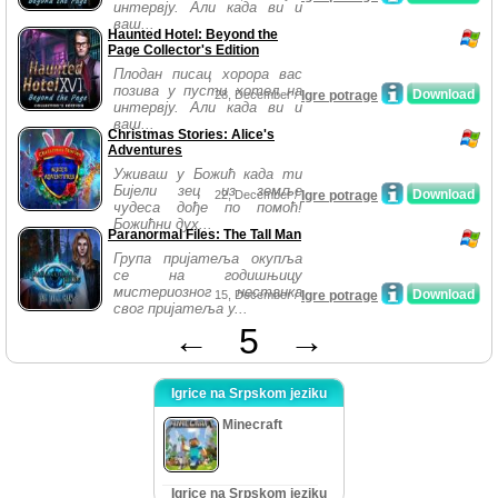
интервју. Али када ви и
ваш...
Haunted Hotel: Beyond the
Page Collector's Edition
Плодан писац хорора вас
позива у пусти хотел на
Download
28, December /
Igre potrage
интервју. Али када ви и
ваш...
Christmas Stories: Alice's
Adventures
Уживаш у Божић када ти
Бијели зец из земље
Download
22, December /
Igre potrage
чудеса дође по помоћ!
Божићни дух...
Paranormal Files: The Tall Man
Група пријатеља окупља
се на годишњицу
мистериозног нестанка
Download
15, December /
Igre potrage
свог пријатеља у...
←
5
→
Igrice na Srpskom jeziku
Minecraft
Igrice na Srpskom jeziku