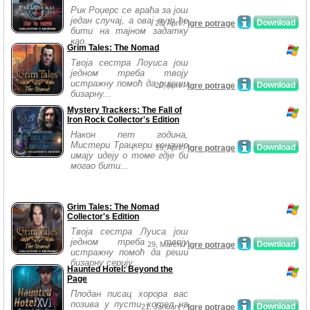
Рик Роџерс се враћа за још
један случај, а овај пут ће
Download
28, April /
Igre potrage
бити на тајном задатку
као...
Grim Tales: The Nomad
Твоја сестра Лоуиса још
једном треба твоју
истражну помоћ да ријеши
Download
20, April /
Igre potrage
бизарну...
Mystery Trackers: The Fall of
Iron Rock Collector's Edition
Након пет година,
Мистери Трацкери коначно
Download
19, April /
Igre potrage
имају идеју о томе гдје би
могао бити...
Grim Tales: The Nomad
Collector's Edition
Твоја сестра Луиса још
једном треба твоју
Download
29, March /
Igre potrage
истражну помоћ да реши
бизарну серију...
Haunted Hotel: Beyond the
Page
Плодан писац хорора вас
позива у пусти хотел на
Download
21, January /
Igre potrage