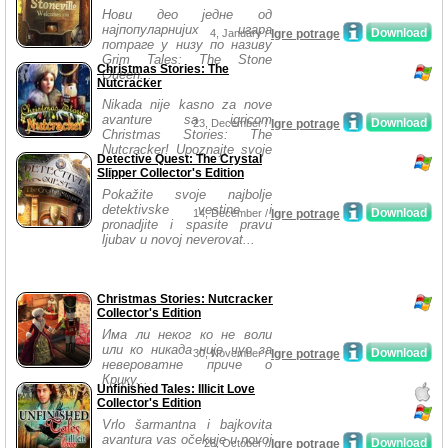
Нови део једне од
најпопуларнијих игара
Download
4, January /
Igre potrage
потраге у низу по називу
Grim Tales: The Stone
Christmas Stories: The
Queen...
Nutcracker
Nikada nije kasno za nove
avanture sa igricom
Download
23, December /
Igre potrage
Christmas Stories: The
Nutcracker! Upoznajte svoje
Detective Quest: The Crystal
...
Slipper Collector's Edition
Pokažite svoje najbolje
detektivske vestine i
Download
14, December /
Igre potrage
pronadjite i spasite pravu
ljubav u novoj neverovat...
Christmas Stories: Nutcracker
Collector's Edition
Има ли неког ко не воли
или ко никада није чуо за
Download
30, November /
Igre potrage
невероватне приче о
Крцку...
Unfinished Tales: Illicit Love
Collector's Edition
Vrlo šarmantna i bajkovita
avantura vas očekuje u novoj
Download
28, October /
Igre potrage