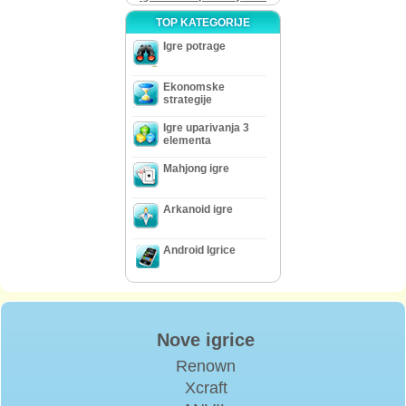
TOP KATEGORIJE
Igre potrage
Ekonomske
strategije
Igre uparivanja 3
elementa
Mahjong igre
Arkanoid igre
Android Igrice
Nove igrice
Renown
Xcraft