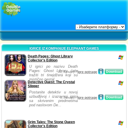
IGRICE IZ KOMPANIJE ELEPHANT GAMES
Death Pages: Ghost Library
Collector's Edition
U igrici po nazivu Death
Pages: Ghost Library ćete
Download
21, January /
Igre potrage
tražiti tri tinejdžera koji su
mistično nestal...
Detective Quest: The Crystal
Slipper
Postanite detektiv u novoj
uzbudljivoj i izazovnoj igrici
Download
6, January /
Igre potrage
sa skrivenim predmetima
pod naslovom De...
Grim Tales: The Stone Queen
Collector's Edition