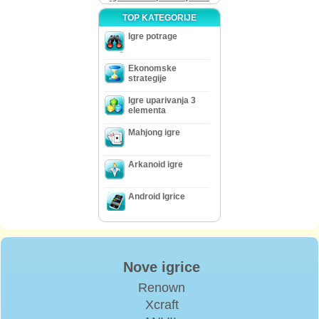
TOP KATEGORIJE
Igre potrage
Ekonomske
strategije
Igre uparivanja 3
elementa
Mahjong igre
Arkanoid igre
Android Igrice
Nove igrice
Renown
Xcraft