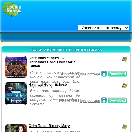
IGRICE IZ KOMPANIJE ELEPHANT GAMES
Christmas Stories: A
Christmas Carol Collector's
Edition
Свако заслужује другу
Download
6, December /
Igre potrage
шансу - чак стингиест од
свих њих. Ваш Ујка Баја
Haunted Hotel: Eclipse
тражи вашу...
Ви и ваш партнер Џејмс
познати су позвани да
истраже чудан поремећај у
Download
9, November /
Igre potrage
хотелу,...
Grim Tales: Bloody Mary