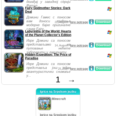
догађај у завидној серији
Фатал...
Fairy Godmother Stories: Dark
Deal
Домини Гамес с поносом
вам доноси праћење
Download
22, August /
Igre potrage
модерне бајке оригиналне
слике Fairy...
Labyrinths of the World: Hearts
of the Planet Collector's Edition
Игре Домини са поносом
представљамо на
Download
14, August /
Igre potrage
путовање нећете
заборавити у лавиринту...
Hidden Expedition: The Price of
Paradise
Игре Домини са поносом
представља још један
Download
25, July /
Igre potrage
авантуристички снимање
у...
1
→
Igrice na Srpskom jeziku
Minecraft
Igrice na Srpskom jeziku