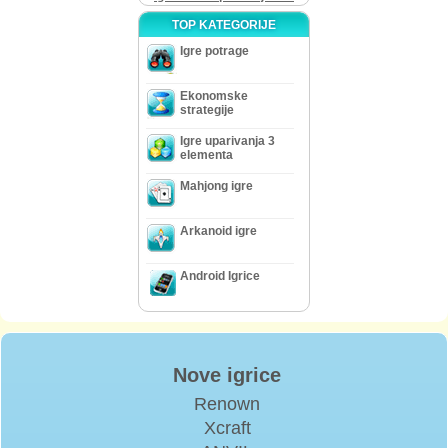
TOP KATEGORIJE
Igre potrage
Ekonomske
strategije
Igre uparivanja 3
elementa
Mahjong igre
Arkanoid igre
Android Igrice
Nove igrice
Renown
Xcraft