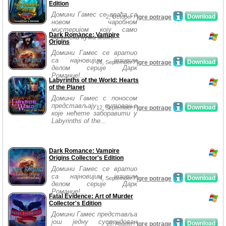
Edition
Домини Гамес се враћа са
Download
2, October /
Igre potrage
новом чаробном
мистеријом коју само
Dark Romance: Vampire
вилинска кума може...
Origins
Домини Гамес се вратио
са најновијим језивим
Download
26, September /
Igre potrage
делом серије Дарк
Романце!...
Labyrinths of the World: Hearts
of the Planet
Домини Гамес с поносом
представљају путовање
Download
12, September /
Igre potrage
које нећете заборавити у
Labyrinths of the...
Dark Romance: Vampire
Origins Collector's Edition
Домини Гамес се вратио
са најновијим језивим
Download
4, September /
Igre potrage
делом серије Дарк
Романце!...
Fatal Evidence: Art of Murder
Collector's Edition
Домини Гамес представља
још једну суспендован
Download
28, August /
Igre potrage