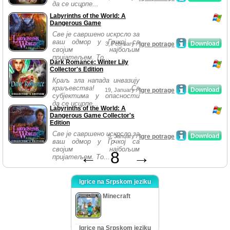
да се исцрпе...
Labyrinths of the World: A
Dangerous Game
Све је савршено искрсло за
ваш одмор у Грчкој са
Download
3, February /
Igre potrage
својим најбољим
пријатељем. То...
Dark Romance: Winter Lily
Collector's Edition
Краљ зла напада инвазију
краљевства! Са
Download
19, January /
Igre potrage
субјектима у опасности
да се исцрпе...
Labyrinths of the World: A
Dangerous Game Collector's
Edition
Све је савршено искрсло за
Download
5, January /
Igre potrage
ваш одмор у Грчкој са
својим најбољим
←
8
→
пријатељем. То...
Igrice na Srpskom jeziku
Minecraft
Igrice na Srpskom jeziku