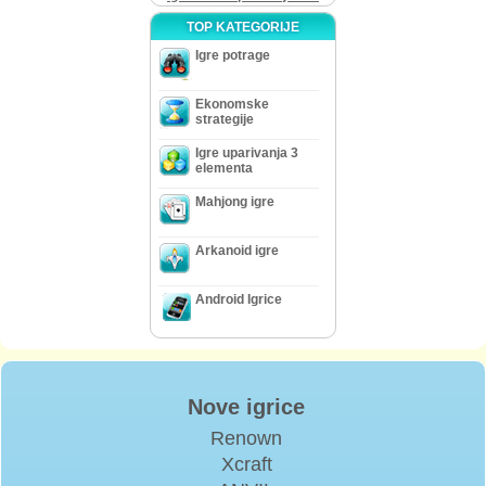
TOP KATEGORIJE
Igre potrage
Ekonomske
strategije
Igre uparivanja 3
elementa
Mahjong igre
Arkanoid igre
Android Igrice
Nove igrice
Renown
Xcraft