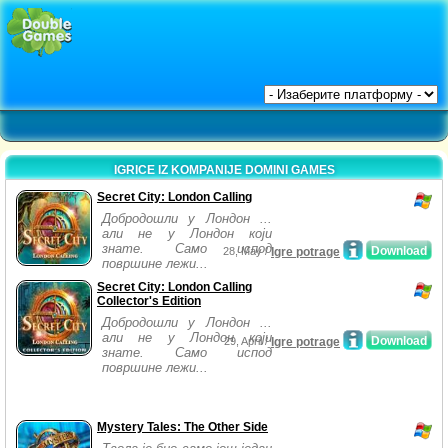
IGRICE IZ KOMPANIJE DOMINI GAMES
Secret City: London Calling
Добродошли у Лондон ...
али не у Лондон који
знате. Само испод
Download
28, May /
Igre potrage
површине лежи...
Secret City: London Calling
Collector's Edition
Добродошли у Лондон ...
али не у Лондон који
Download
29, April /
Igre potrage
знате. Само испод
површине лежи...
Mystery Tales: The Other Side