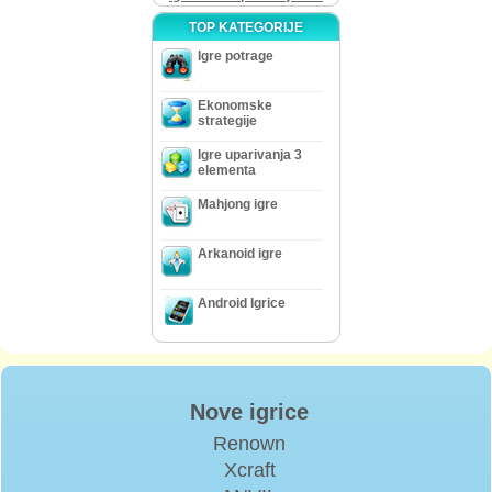
TOP KATEGORIJE
Igre potrage
Ekonomske
strategije
Igre uparivanja 3
elementa
Mahjong igre
Arkanoid igre
Android Igrice
Nove igrice
Renown
Xcraft