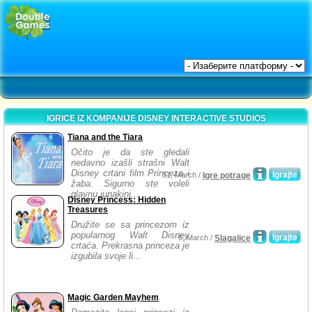
IGRICE IZ KOMPANIJE DISNEY INTERACTIVE STUDIOS
Tiana and the Tiara
Očito je da ste gledali
nedavno izašli strašni Walt
Disney crtani film Princeza i
Igrajte
31, March /
Igre potrage
žaba. Sigurno ste voleli
glavnu junakinj...
Disney Princess: Hidden
Treasures
Družite se sa princezom iz
popularnog Walt Disney
Igrajte
6, March /
Slagalice
crtaća. Prekrasna princeza je
izgubila svoje li...
Magic Garden Mayhem