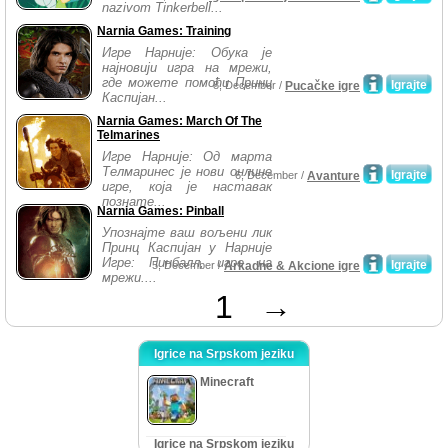
nazivom Tinkerbell...
Narnia Games: Training
Игре Нарније: Обука је
најновији игра на мрежи,
где можете помоћи Принц
Igrajte
8, December /
Pucačke igre
Каспијан...
Narnia Games: March Of The
Telmarines
Игре Нарније: Од марта
Телмаринес је нови онлине
Igrajte
6, December /
Avanture
игре, која је наставак
познате...
Narnia Games: Pinball
Упознајте ваш вољени лик
Принц Каспијан у Нарније
Игре: Пинбалл, игре на
Igrajte
5, December /
Arkadne & Akcione igre
мрежи....
1
→
Igrice na Srpskom jeziku
Minecraft
Igrice na Srpskom jeziku