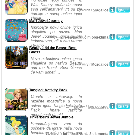
Pomozite lepoj princezi iz
Walt Disney crtića da spasi
svoj veličanstveni vrt od zle
Igrajte
5, March /
Slagalice
čarolije u novoj online igrici
slagal...
Mari Jewel Journey
Isprobajte novu online igricu
slagalicu po nazivu Mari
Jewel Journey. Igrica je vrlo
Igrajte
2, March /
Igre sa padajućim objektima
jednostavna, ali u isto vreme
stvarno...
Beauty and the Beast: Best
Guess
Nova uzbudljiva online igrica
slagalica po nazivu Beauty
Igrajte
28, February /
Mozgalice
and the Beast: Best Guess
će vam doneti ...
Tangled: Activity Pack
Uronite u rešavanje tri
različite mozgalice u novoj
online igrici Tangled Activity
Igrajte
26, February /
Igre potrage
Pack. Imate različite
mogućnosti da ukl...
Tinkerbell's Jewel Jumble
Preporučujemo vam da
počnete da igrate našu novu
besplatnu online igricu pod
Igrajte
15, March /
Igre uparivanja 3 elementa