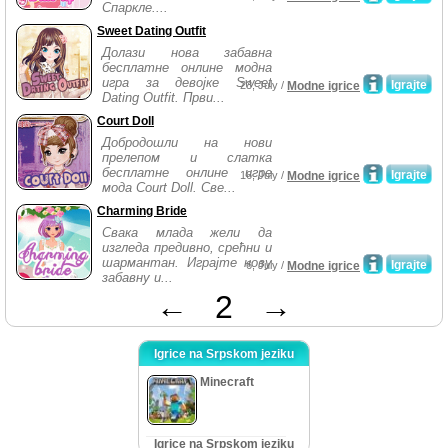
Спаркле....
Sweet Dating Outfit
Долази нова забавна
бесплатне онлине модна
игра за девојке Sweet
Igrajte
23, July /
Modne igrice
Dating Outfit. Први...
Court Doll
Добродошли на нови
прелепом и слатка
бесплатне онлине игре
Igrajte
16, July /
Modne igrice
мода Court Doll. Све...
Charming Bride
Свака млада жели да
изгледа предивно, срећни и
шармантан. Играјте нову
Igrajte
6, July /
Modne igrice
забавну и...
←
2
→
Igrice na Srpskom jeziku
Minecraft
Igrice na Srpskom jeziku