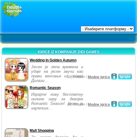
IGRICE IZ KOMPANIJE DIDI GAMES
Wedding In Golden Autumn
Јесен је лепа времена и
удаје на јесен звучи као
прави венчање из снова!
Igrajte
18, October /
Modne igrice
Долази...
Romantic Season
Играјте нову бесплатну
онлине игру за девојке
Romantic Season! Јесен је
Igrajte
16, October /
Modne igrice
најлепше...
Mall Shopping