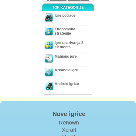
TOP KATEGORIJE
Igre potrage
Ekonomske
strategije
Igre uparivanja 3
elementa
Mahjong igre
Arkanoid igre
Android Igrice
Nove igrice
Renown
Xcraft