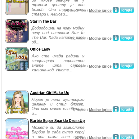
За многе девојке ће у
тржном центру је као
Божић. Они траже лепе
Igrajte
14, September /
Modne igrice
ствари и њихови...
Star In The Bar
Добродошли на нову модну
игру под насловом Star In
The Bar. Када напорно раде
Igrajte
12, August /
Modne igrice
од...
Office Lady
Ако сте икада радили у
канцеларији вероватно
знате шта строга
Igrajte
7, August /
Modne igrice
хаљина-код. Нисте...
Austrian Girl Make-Up
Лорен је лепа аустријски
шминку и стил блогер.
Она има много следбеника
Igrajte
4, August /
Modne igrice
и...
Barbie Super Sparkle DressUp
Можете ли да замислите
Барбие је сада супер херој
и она сама зове супер
Igrajte
31, July /
Modne igrice