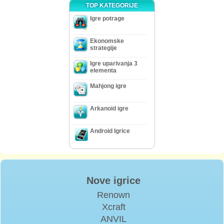
TOP KATEGORIJE
Igre potrage
Ekonomske
strategije
Igre uparivanja 3
elementa
Mahjong igre
Arkanoid igre
Android Igrice
Nove igrice
Renown
Xcraft
ANVIL