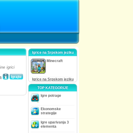
Igrice na Srpskom jeziku
Minecraft
ne igrici
Igrajte
is
Igrice na Srpskom jeziku
TOP KATEGORIJE
Igre potrage
Ekonomske
strategije
Igre uparivanja 3
elementa