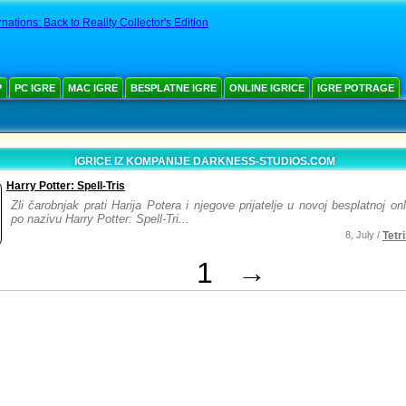
nations: Back to Reality Collector's Edition
Р
PC IGRE
MAC IGRE
BESPLATNE IGRE
ONLINE IGRICE
IGRE POTRAGE
IGRICE IZ KOMPANIJE DARKNESS-STUDIOS.COM
Harry Potter: Spell-Tris
Zli čarobnjak prati Harija Potera i njegove prijatelje u novoj besplatnoj onli
po nazivu Harry Potter: Spell-Tri...
8, July /
Tetr
1
→