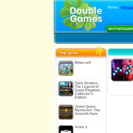
Primer:
Reincar
МУЛТИПЛАИЕ
Top igrice
Minecraft
Dark Strokes:
The Legend of
Snow Kingdom.
Collector's
Edition
Jewel Quest
Mysteries: The
Seventh Gate
Arma 3