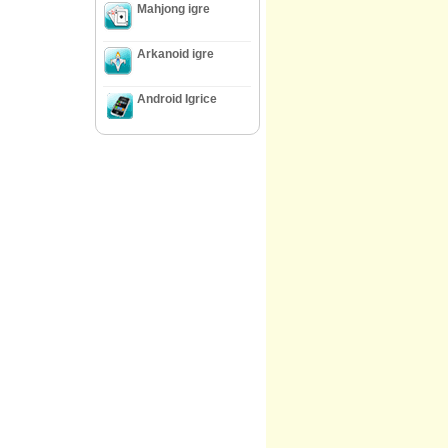
Mahjong igre
Arkanoid igre
Android Igrice