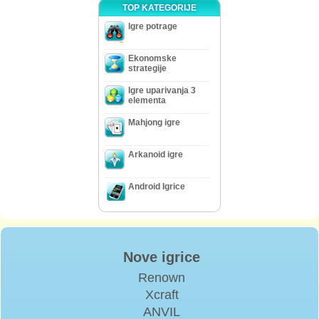
TOP KATEGORIJE
Igre potrage
Ekonomske
strategije
Igre uparivanja 3
elementa
Mahjong igre
Arkanoid igre
Android Igrice
Nove igrice
Renown
Xcraft
ANVIL