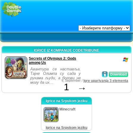
IGRICE IZ KOMPANIJE CODETRIBUNE
Secrets of Olympus 2: Gods
among Us
Авантура се наставља.
Тајне Олимпа су сада у
Download
рукама људи, а богови не
9, September /
Igre uparivanja 3 elementa
могу да их...
1
→
Igrice na Srpskom jeziku
Minecraft
Igrice na Srpskom jeziku