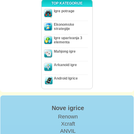
TOP KATEGORIJE
Igre potrage
Ekonomske
strategije
Igre uparivanja 3
elementa
Mahjong igre
Arkanoid igre
Android Igrice
Nove igrice
Renown
Xcraft
ANVIL