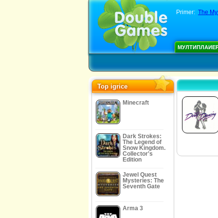
Primer:
The Mys
МУЛТИПЛАИЕ
Top igrice
Minecraft
Dark Strokes:
The Legend of
Snow Kingdom.
Collector's
Edition
Jewel Quest
Mysteries: The
Seventh Gate
Arma 3