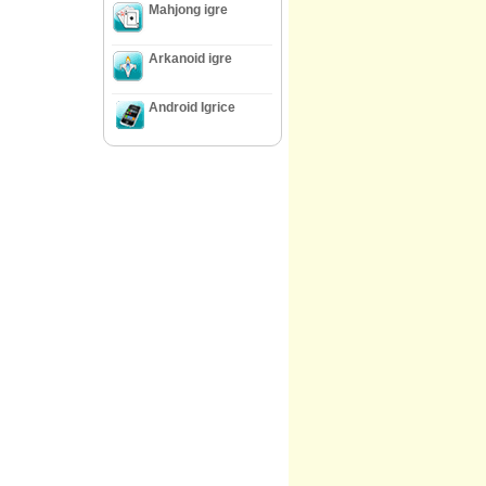
Mahjong igre
Arkanoid igre
Android Igrice