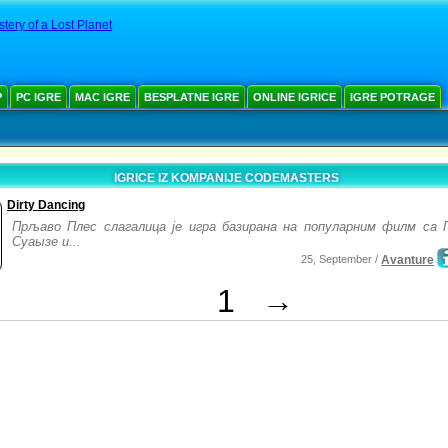
tery of a Lost Planet
Р
PC IGRE
MAC IGRE
BESPLATNE IGRE
ONLINE IGRICE
IGRE POTRAGE
IGRICE IZ KOMPANIJE CODEMASTERS
Dirty Dancing
Прљаво Плес слагалица је игра базирана на популарним филм са 
Суаызе и...
25, September /
Avanture
1
→