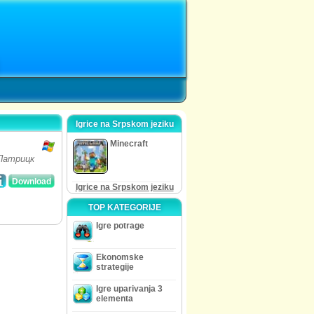
Igrice na Srpskom jeziku
Minecraft
Патрицк
Download
Igrice na Srpskom jeziku
TOP KATEGORIJE
Igre potrage
Ekonomske
strategije
Igre uparivanja 3
elementa