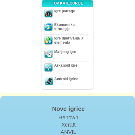
TOP KATEGORIJE
Igre potrage
Ekonomske
strategije
Igre uparivanja 3
elementa
Mahjong igre
Arkanoid igre
Android Igrice
Nove igrice
Renown
Xcraft
ANVIL