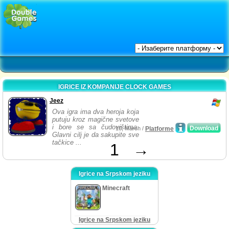
IGRICE IZ KOMPANIJE CLOCK GAMES
Jeez
Ova igra ima dva heroja koja
putuju kroz magične svetove
i bore se sa čudovištima.
Download
10, March /
Platforme
Glavni cilj je da sakupite sve
tačkice ...
1
→
Igrice na Srpskom jeziku
Minecraft
Igrice na Srpskom jeziku