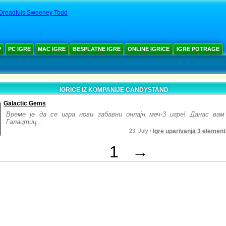
Dreadfuls Sweeney Todd
Р
PC IGRE
MAC IGRE
BESPLATNE IGRE
ONLINE IGRICE
IGRE POTRAGE
IGRICE IZ KOMPANIJE CANDYSTAND
Galactic Gems
Време је да се игра нови забавни онлајн меч-3 игре! Данас вам
Галацтиц...
23, July /
Igre uparivanja 3 elemen
1
→