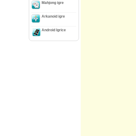
Mahjong igre
Arkanoid igre
Android Igrice