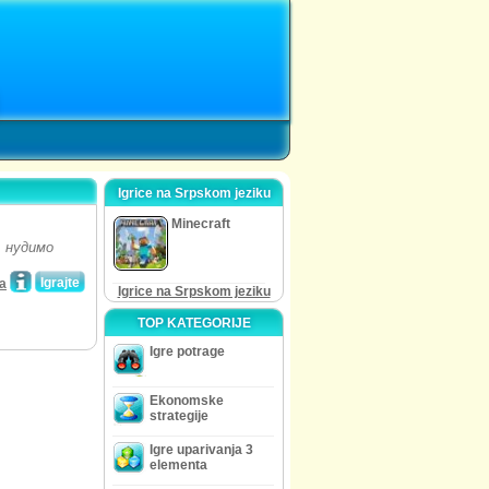
Igrice na Srpskom jeziku
Minecraft
 нудимо
Igrajte
ta
Igrice na Srpskom jeziku
TOP KATEGORIJE
Igre potrage
Ekonomske
strategije
Igre uparivanja 3
elementa