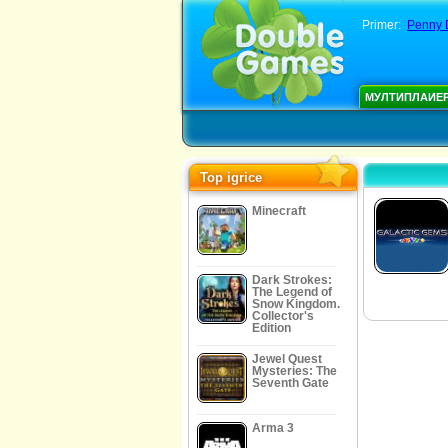
Primer:
Penny 
МУЛТИПЛАИЕ
Top igrice
Minecraft
Dark Strokes:
The Legend of
Snow Kingdom.
Collector's
Edition
Jewel Quest
Mysteries: The
Seventh Gate
Arma 3