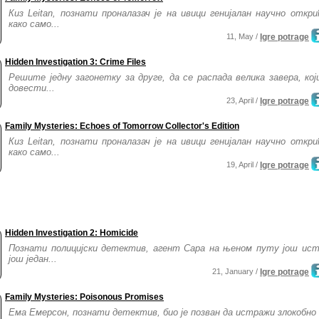
Киз Leitan, познати проналазач је на ивици генијалан научно откри
како само...
11, May /
Igre potrage
Hidden Investigation 3: Crime Files
Решите једну загонетку за друге, да се распада велика завера, кој
довести...
23, April /
Igre potrage
Family Mysteries: Echoes of Tomorrow Collector's Edition
Киз Leitan, познати проналазач је на ивици генијалан научно откри
како само...
19, April /
Igre potrage
Hidden Investigation 2: Homicide
Познати полицијски детектив, агент Сара на њеном путу још ис
још један...
21, January /
Igre potrage
Family Mysteries: Poisonous Promises
Ема Емерсон, познати детектив, био је позван да истражи злокобно