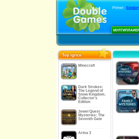
Primer:
Epistor
МУЛТИПЛАИЕ
Top igrice
Minecraft
Dark Strokes:
The Legend of
Snow Kingdom.
Collector's
Edition
Jewel Quest
Mysteries: The
Seventh Gate
Arma 3