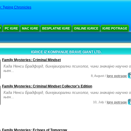
y: Typing Chronicles
Р
PC IGRE
MAC IGRE
BESPLATNE IGRE
ONLINE IGRICE
IGRE POTRAGE
IGRICE IZ KOMPANIJE BRAVE GIANT LTD.
Family Mysteries: Criminal Mindset
Када Ненси Брадфорд, бихејвиорални психолог, чини значајно научно 
њен...
8, August /
Igre potrage
Family Mysteries: Criminal Mindset Collector's Edition
Када Ненси Брадфорд, бихејвиорални психолог, чини значајно научно 
њен...
10, July /
Igre potrage
Family Mysteries: Echoes of Tomorrow