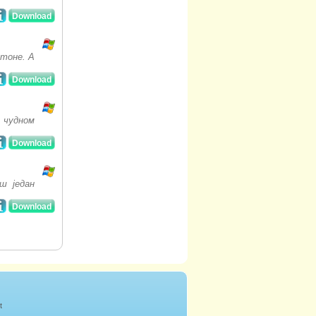
Download
 тоне. А
Download
м чудном
Download
ш један
Download
t