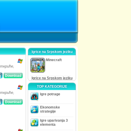
Igrice na Srpskom jeziku
Minecraft
откриће,
Download
Igrice na Srpskom jeziku
TOP KATEGORIJE
откриће,
Igre potrage
Download
Ekonomske
strategije
Igre uparivanja 3
elementa