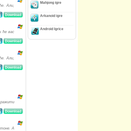
Mahjong igre
ће. Али,
Download
Arkanoid igre
Android Igrice
и ће вас
Download
ће. Али,
Download
тражити
Download
 тоне. А