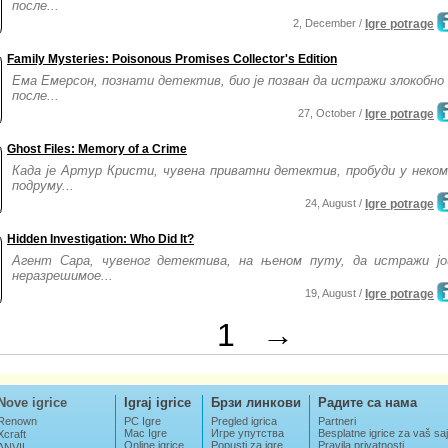
после...
2, December /
Igre potrage
Family Mysteries: Poisonous Promises Collector's Edition
Ема Емерсон, познати детектив, био је позван да истражи злокобно
после...
27, October /
Igre potrage
Ghost Files: Memory of a Crime
Када је Артур Кристи, чувена приватни детектив, пробуди у неко
подруму...
24, August /
Igre potrage
Hidden Investigation: Who Did It?
Агент Сара, чувеног детектива, на њеном путу, да истражи јо
неразрешимое...
19, August /
Igre potrage
1
→
Nove igrice
Igraj igrice
Брзи линкови
Радите са нама
Renown
PC Igre
Pregled igrica
Partneri
Mac Igre
Игре упутства
Besplatne igrice za vaš saj
Xcraft
Online igrice
Popusti za igre
Pravila privatnosti
ANVIL