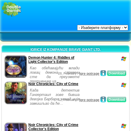
IGRICE IZ KOMPANIJE BRAVE GIANT LTD.
Demon Hunter 4: Riddles of
Light Collector's Edition
Као обећавајући млади
ловац демона, спремни
Download
28, February /
Igre potrage
сте да преузмете
противнике из...
Noir Chronicles: City of Crime
Када детектив
Гингертаил зове бивша
девојка Барбара, никад није
Download
12, February /
Igre potrage
замишљао да ће...
Noir Chronicles: City of Crime
Collector's Edition