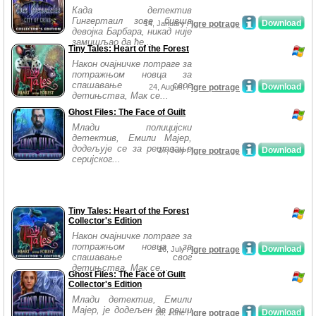
Када детектив
Гингертаил зове бивша
Download
14, January /
Igre potrage
девојка Барбара, никад није
замишљао да ће...
Tiny Tales: Heart of the Forest
Након очајничке потраге за
потражњом новца за
спашавање свог
Download
24, August /
Igre potrage
детињства, Мак се...
Ghost Files: The Face of Guilt
Млади полицијски
детектив, Емили Мајер,
додељује се за решавање
Download
27, July /
Igre potrage
серијског...
Tiny Tales: Heart of the Forest
Collector's Edition
Након очајничке потраге за
потражњом новца за
Download
26, July /
Igre potrage
спашавање свог
детињства, Мак се...
Ghost Files: The Face of Guilt
Collector's Edition
Млади детектив, Емили
Мајер, је додељен да реши
Download
28, June /
Igre potrage