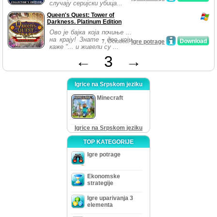
случају серијски убица...
Queen's Quest: Tower of
Darkness. Platinum Edition
Ово је бајка која почиње ...
на крају! Знате - део који
Download
7, October /
Igre potrage
каже "... и живели су ...
←
3
→
Igrice na Srpskom jeziku
Minecraft
Igrice na Srpskom jeziku
TOP KATEGORIJE
Igre potrage
Ekonomske
strategije
Igre uparivanja 3
elementa