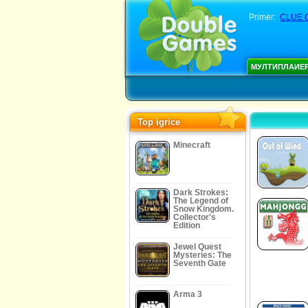
Primer:
CLUE C
МУЛТИПЛАИЕ
Top igrice
Minecraft
Dark Strokes:
The Legend of
Snow Kingdom.
Collector's
Edition
Jewel Quest
Mysteries: The
Seventh Gate
Arma 3