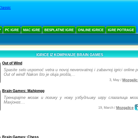
lassic
Р
PC IGRE
MAC IGRE
BESPLATNE IGRE
ONLINE IGRICE
IGRE POTRAGE
IGRICE IZ KOMPANIJE BRAIN GAMES
Out of Wind
Spasite selo uspomoć vetra u novoj neverovatnoj i zabavnoj igrici online 
Out of wind! Nakon što je oluja prošla,...
3, May /
Mozgalic
Brain Games: Mahjongg
Тренирајте мозак и логику у нову узбудљиву игру слагалица мозг
Махјонгг....
19, March /
Mozgalice
Brain Games: Chess