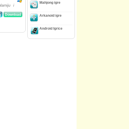
Mahjong igre
arniju i
Download
Arkanoid igre
Android Igrice