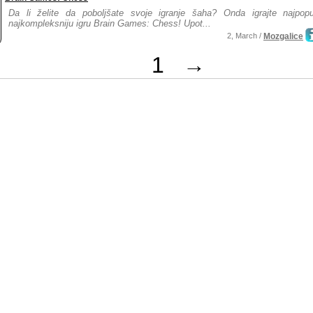
Da li želite da poboljšate svoje igranje šaha? Onda igrajte najpopul
najkompleksniju igru Brain Games: Chess! Upot...
2, March /
Mozgalice
1
→