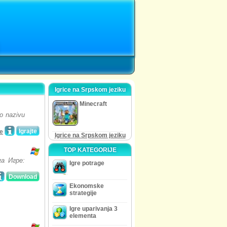
Igrice na Srpskom jeziku
Minecraft
po nazivu
Igrajte
e
Igrice na Srpskom jeziku
TOP KATEGORIJE
а Игре:
Igre potrage
Download
Ekonomske
strategije
Igre uparivanja 3
elementa