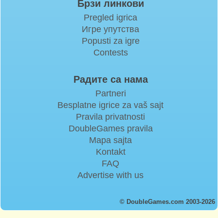
Брзи линкови
Pregled igrica
Игре упутства
Popusti za igre
Contests
Радите са нама
Partneri
Besplatne igrice za vaš sajt
Pravila privatnosti
DoubleGames pravila
Mapa sajta
Kontakt
FAQ
Advertise with us
© DoubleGames.com 2003-2026