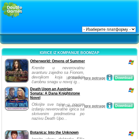
IGRICE IZ KOMPANIJE BOOMZAP
Otherworld: Omens of Summer
Krenite u neverovatnu
avanturu zajedno sa Fionom,
devojkom koja poseduje
Download
10, March /
Igre potrage
čarobnu snagu u novoj ig...
Death Upon an Austrian
Sonata: A Dana Knightstone
Novel
Otkrijte sve tajne u novom
Download
8, December /
Igre potrage
izdanju neverovatne igrica sa
skrivenim predmetima po
nazivu Death Upo...
Botanica: Into the Unknown