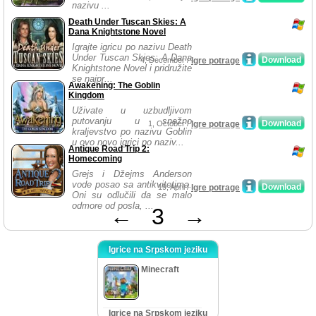
nazivu ...
Death Under Tuscan Skies: A
Dana Knightstone Novel
Igrajte igricu po nazivu Death
Under Tuscan Skies: A Dana
Download
4, December /
Igre potrage
Knightstone Novel i pridružite
se najpr...
Awakening: The Goblin
Kingdom
Uživate u uzbudljivom
putovanju u snežno
Download
1, October /
Igre potrage
kraljevstvo po nazivu Goblin
u ovo novo igrici po naziv...
Antique Road Trip 2:
Homecoming
Grejs i Džejms Anderson
vode posao sa antikvitetima.
Download
19, April /
Igre potrage
Oni su odlučili da se malo
odmore od posla, ...
←
3
→
Igrice na Srpskom jeziku
Minecraft
Igrice na Srpskom jeziku