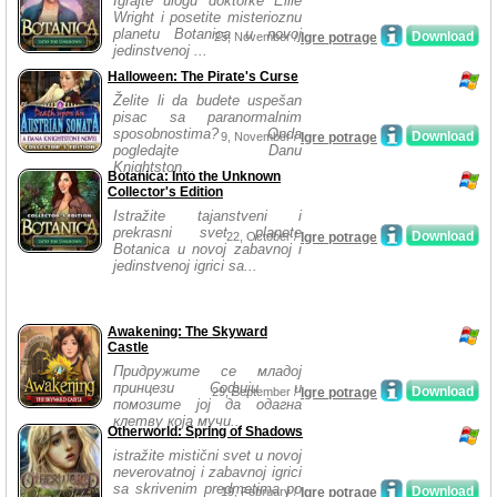
Igrajte ulogu doktorke Ellie
Wright i posetite misterioznu
planetu Botanica u novoj
Download
25, November /
Igre potrage
jedinstvenoj ...
Halloween: The Pirate's Curse
Želite li da budete uspešan
pisac sa paranormalnim
sposobnostima? Onda
Download
9, November /
Igre potrage
pogledajte Danu
Knightston...
Botanica: Into the Unknown
Collector's Edition
Istražite tajanstveni i
prekrasni svet planete
Download
22, October /
Igre potrage
Botanica u novoj zabavnoj i
jedinstvenoj igrici sa...
Awakening: The Skyward
Castle
Придружите се младој
принцези Софији и
Download
29, September /
Igre potrage
помозите јој да одагна
клетву која мучи...
Otherworld: Spring of Shadows
istražite mistični svet u novoj
neverovatnoj i zabavnoj igrici
sa skrivenim predmetima po
Download
19, February /
Igre potrage