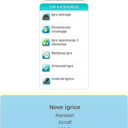
TOP KATEGORIJE
Igre potrage
Ekonomske
strategije
Igre uparivanja 3
elementa
Mahjong igre
Arkanoid igre
Android Igrice
Nove igrice
Renown
Xcraft