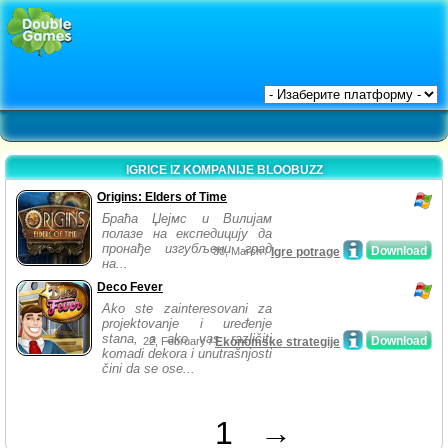
IGRICE IZ KOMPANIJE BLOOBUZZ
Origins: Elders of Time
Браћа Џејмс и Вилијам
полазе на експедицију да
пронађе изгубљени град
Download
30, March /
Igre potrage
на...
Deco Fever
Ako ste zainteresovani za
projektovanje i uređenje
stana, a ako vas različiti
Download
22, February /
Ekonomske strategije
komadi dekora i unutrašnjosti
čini da se ose...
1
→