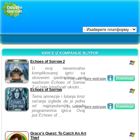
IGRICE IZ KOMPANIJE BLITPOP
Echoes of Sorrow 2
U ovoj neverovatno
komplikovanoj igrici sa
skrivenim rpedmetima pod
Download
5, February /
Igre potrage
naslovom Echoes of Sorrow
2 vi ćete istraživati okrutn...
Echoes of Sorrow
Tema amnezije i lutanja kroz
sećanja izgleda da je jedna
od najpopularnijih među
Download
19, March /
Igre potrage
programerima igrica. Ovaj
put Echoes of ...
Grace's Quest: To Catch An Art
Thief