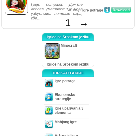
Грејс потрага: Држ'те
лопова уметности је нова
Download
21, May /
Igre potrage
узбудљива потраге игра,
где...
1
→
Igrice na Srpskom jeziku
Minecraft
Igrice na Srpskom jeziku
TOP KATEGORIJE
Igre potrage
Ekonomske
strategije
Igre uparivanja 3
elementa
Mahjong igre
Arkanoid igre