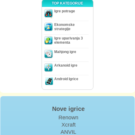
TOP KATEGORIJE
Igre potrage
Ekonomske
strategije
Igre uparivanja 3
elementa
Mahjong igre
Arkanoid igre
Android Igrice
Nove igrice
Renown
Xcraft
ANVIL