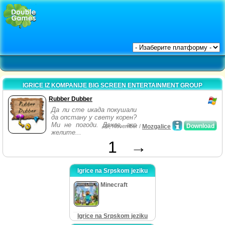
IGRICE IZ KOMPANIJE BIG SCREEN ENTERTAINMENT GROUP
Rubber Dubber
Да ли сте икада покушали
да опстану у свету корен?
Ми не погоди. Дакле, ако
Download
29, November /
Mozgalice
желите...
1
→
Igrice na Srpskom jeziku
Minecraft
Igrice na Srpskom jeziku