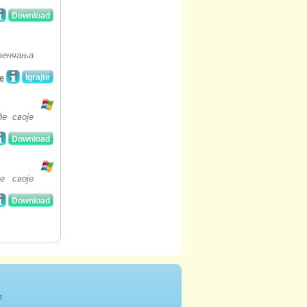
Download
 венчања
Igrajte
ge
де своје
Download
е своје
Download
t