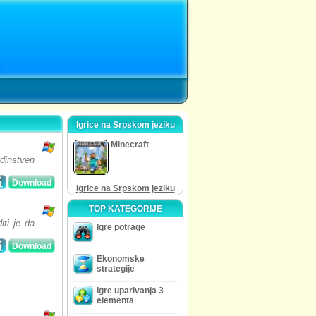
Igrice na Srpskom jeziku
Minecraft
edinstven
Download
Igrice na Srpskom jeziku
TOP KATEGORIJE
iti je da
Igre potrage
Download
Ekonomske
strategije
Igre uparivanja 3
elementa