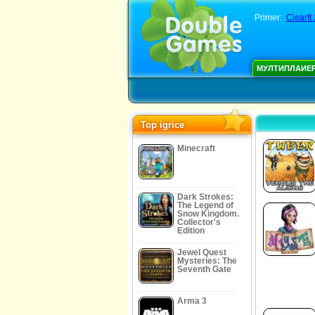
Primer:
ClearIt 
МУЛТИПЛАИЕ
Top igrice
Minecraft
Dark Strokes:
The Legend of
Snow Kingdom.
Collector's
Edition
Jewel Quest
Mysteries: The
Seventh Gate
Arma 3