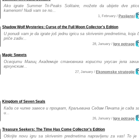
Ako igrate Summer Tri-Peaks Solitaire, možete da ubijete dve ptic
kamenom! Nudi vam se no...
1, February /
Pasijansi
Shadow Wolf Mysteries: Curse of the Full Moon Collector's Edition
U ponudi vam je da igrate još jednu igricu sa skrivenim predmetima, koja či
priče zadiv...
28, January /
Igre potrage
Magic Sweets
Освојити Магиц Академије становника користи укусан јела зачи
врхунским...
27, January /
Ekonomske strategije
Kingdom of Seven Seals
Када се чипке завесе и процват, Краљевина Седам Печата је сада 
и...
26, January /
Igre potrage
Treasure Seekers: The Time Has Come Collector's Edition
Otkrijte novu igru sa skrivenim predmetima napravljenu za vas! To je 