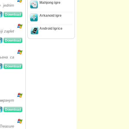
Mahjong igre
e jednim
Download
Arkanoid igre
Android Igrice
ji zaplet
Download
њена са
Download
замрзнут
Download
Treasure