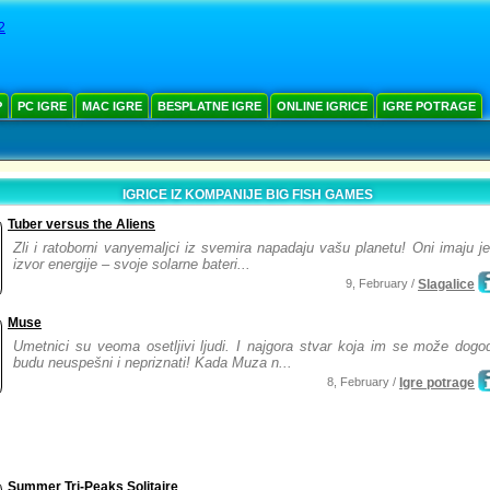
2
Р
PC IGRE
MAC IGRE
BESPLATNE IGRE
ONLINE IGRICE
IGRE POTRAGE
IGRICE IZ KOMPANIJE BIG FISH GAMES
Tuber versus the Aliens
Zli i ratoborni vanyemaljci iz svemira napadaju vašu planetu! Oni imaju j
izvor energije – svoje solarne bateri...
9, February /
Slagalice
Muse
Umetnici su veoma osetljivi ljudi. I najgora stvar koja im se može dogod
budu neuspešni i nepriznati! Kada Muza n...
8, February /
Igre potrage
Summer Tri-Peaks Solitaire