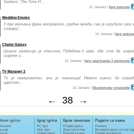
Seekers: The Time H...
21, January /
Igre potrage
Wedding Empire
У пре венчања фрка ветровито, срећна млада, све је изгубила свог
ствари!...
16, January /
Igre potra
Chainz Galaxy
Цхаинз галаксија је класични Победник-3 игре, где сте да изгра
шарене и...
13, January /
Igre uparivanja 3 elementa
TV Manager 2
То је невероватно, али је чињеница! Имате шансу да изград
царство...
13, January /
Ekonomske strategije
←
38
→
Nove igrice
Igraj igrice
Брзи линкови
Радите са нама
Renown
PC Igre
Pregled igrica
Partneri
Mac Igre
Игре упутства
Besplatne igrice za vaš saj
Xcraft
Online igrice
Popusti za igre
Pravila privatnosti
ANVIL