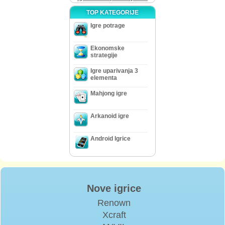
TOP KATEGORIJE
Igre potrage
Ekonomske
strategije
Igre uparivanja 3
elementa
Mahjong igre
Arkanoid igre
Android Igrice
Nove igrice
Renown
Xcraft