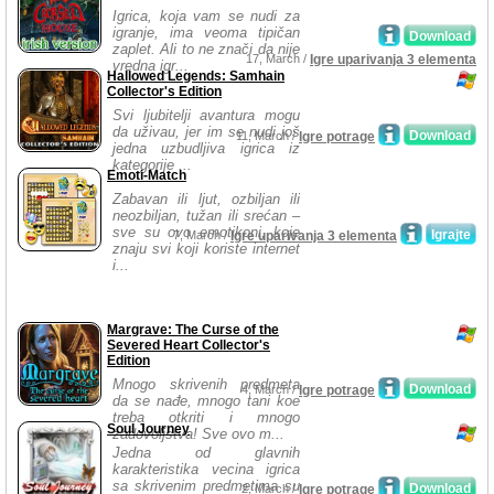
Igrica, koja vam se nudi za
igranje, ima veoma tipičan
Download
zaplet. Ali to ne znači da nije
17, March /
Igre uparivanja 3 elementa
vredna igr...
Hallowed Legends: Samhain
Collector's Edition
Svi ljubitelji avantura mogu
da uživau, jer im se nudi još
Download
11, March /
Igre potrage
jedna uzbudljiva igrica iz
kategorije ...
Emoti-Match
Zabavan ili ljut, ozbiljan ili
neozbiljan, tužan ili srećan –
sve su ovo emotikoni, koje
Igrajte
7, March /
Igre uparivanja 3 elementa
znaju svi koji koriste internet
i...
Margrave: The Curse of the
Severed Heart Collector's
Edition
Mnogo skrivenih predmeta
Download
4, March /
Igre potrage
da se nađe, mnogo tani koe
treba otkriti i mnogo
Soul Journey
zadovoljstva! Sve ovo m...
Jedna od glavnih
karakteristika vecina igrica
sa skrivenim predmetima su
Download
2, March /
Igre potrage