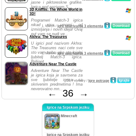
jasne i piktoreskne grafike.
Igrica pod nazivom S...
3D Knifflis: The Whole World in
3D!
Programeri Match-3 igrica
nikad nisu umorni od
Download
1, March /
Igre uparivanja 3 elementa
izmisljanja i novih ideja! Ovaj
put vam se nudi ve...
Akhra: The Treasures
U igrici pod nazivom Akhra:
The Treasures naci cete sve
sto vam treba, ako ste lojalni
Download
1, March /
Igre uparivanja 3 elementa
ljubitelj Match-3 igrica.
Brilijant...
Adventure Near The Castle
Adventure Near The Castle
je igrica koja je savrsena za
sve ljubitelje igrica sa
Igrajte
28, February /
Igre potrage
skrivenim predmetima ! Ima
neverovatno mn...
←
36
→
Igrice na Srpskom jeziku
Minecraft
Igrice na Srpskom jeziku