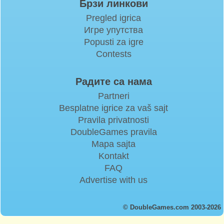
Брзи линкови
Pregled igrica
Игре упутства
Popusti za igre
Contests
Радите са нама
Partneri
Besplatne igrice za vaš sajt
Pravila privatnosti
DoubleGames pravila
Mapa sajta
Kontakt
FAQ
Advertise with us
© DoubleGames.com 2003-2026