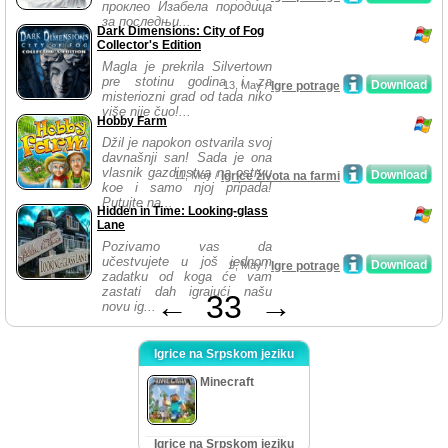
проклео Изабела породица
за последњи...
Dark Dimensions: City of Fog
Collector's Edition
Magla je prekrila Silvertown
pre stotinu godina i za
Download
13, May /
Igre potrage
misteriozni grad od tada niko
više nije čuo!...
Hobby Farm
Džil je napokon ostvarila svoj
davnašnji san! Sada je ona
vlasnik gazdinstva na ostrvu
Download
11, May /
Igrice života na farmi
koe i samo njoj pripada!
Putujte na...
Hidden in Time: Looking-glass
Lane
Pozivamo vas da
učestvujete u još jednom
Download
9, May /
Igre potrage
zadatku od koga će vam
zastati dah igrajući našu
←
33
→
novu ig...
Igrice na Srpskom jeziku
Minecraft
Igrice na Srpskom jeziku