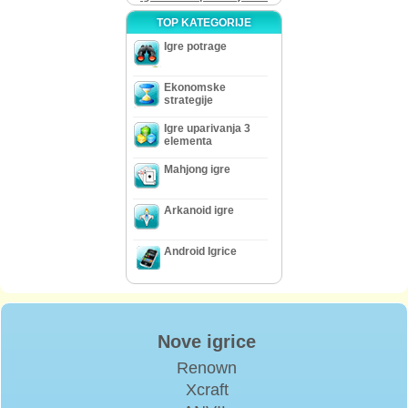
TOP KATEGORIJE
Igre potrage
Ekonomske
strategije
Igre uparivanja 3
elementa
Mahjong igre
Arkanoid igre
Android Igrice
Nove igrice
Renown
Xcraft