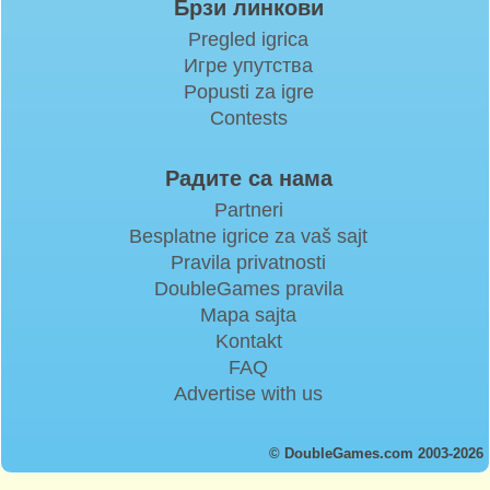
Брзи линкови
Pregled igrica
Игре упутства
Popusti za igre
Contests
Радите са нама
Partneri
Besplatne igrice za vaš sajt
Pravila privatnosti
DoubleGames pravila
Mapa sajta
Kontakt
FAQ
Advertise with us
© DoubleGames.com 2003-2026