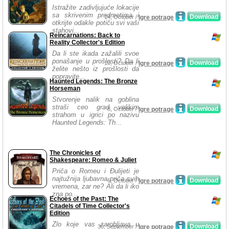
Istražite zadivljujuće lokacije
sa skrivenim predmetima i
Download
14, October /
Igre potrage
otkrijte odakle potiču svi vaši
stahovi...
Reincarnations: Back to
Reality Collector's Edition
Da li ste ikada zažalili svoe
ponašanje u prošlosti? Da li
Download
10, October /
Igre potrage
želite nešto iz prošlosti da
popravite...
Haunted Legends: The Bronze
Horseman
Stvorenje nalik na goblina
straši ceo grad velikim
Download
8, October /
Igre potrage
strahom u igrici po nazivu
Haunted Legends: Th...
The Chronicles of
Shakespeare: Romeo & Juliet
Priča o Romeu i Đulijeti je
najtužnija ljubavna priča svih
Download
6, October /
Igre potrage
vremena, zar ne? Ali da li iko
zna po...
Echoes of the Past: The
Citadels of Time Collector's
Edition
Zlo koje vas zarobljava u
Download
30, September /
Igre potrage