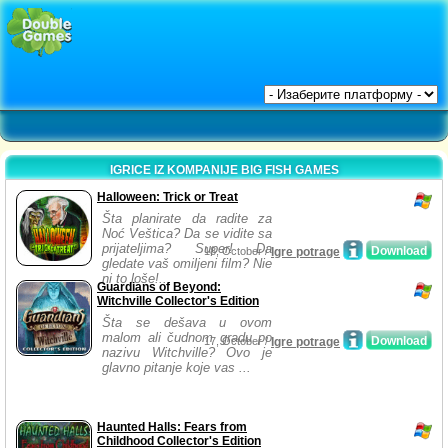
IGRICE IZ KOMPANIJE BIG FISH GAMES
Halloween: Trick or Treat
Šta planirate da radite za
Noć Veštica? Da se vidite sa
prijateljima? Super! Da
Download
18, October /
Igre potrage
gledate vaš omiljeni film? Nie
ni to loše!...
Guardians of Beyond:
Witchville Collector's Edition
Šta se dešava u ovom
malom ali čudnom gradu po
Download
17, October /
Igre potrage
nazivu Witchville? Ovo je
glavno pitanje koje vas ...
Haunted Halls: Fears from
Childhood Collector's Edition