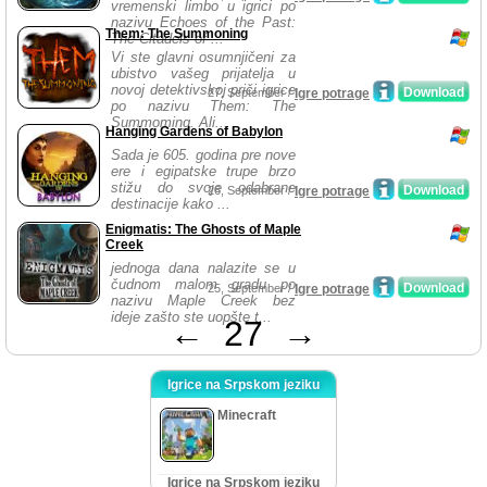
vremenski limbo u igrici po
nazivu Echoes of the Past:
Them: The Summoning
The Citadels of ...
Vi ste glavni osumnjičeni za
ubistvo vašeg prijatelja u
novoj detektivskoj priči igrice
Download
27, September /
Igre potrage
po nazivu Them: The
Summoming. Ali...
Hanging Gardens of Babylon
Sada je 605. godina pre nove
ere i egipatske trupe brzo
stižu do svoje odabrane
Download
26, September /
Igre potrage
destinacije kako ...
Enigmatis: The Ghosts of Maple
Creek
jednoga dana nalazite se u
čudnom malom gradu po
Download
25, September /
Igre potrage
nazivu Maple Creek bez
ideje zašto ste uopšte t...
←
27
→
Igrice na Srpskom jeziku
Minecraft
Igrice na Srpskom jeziku