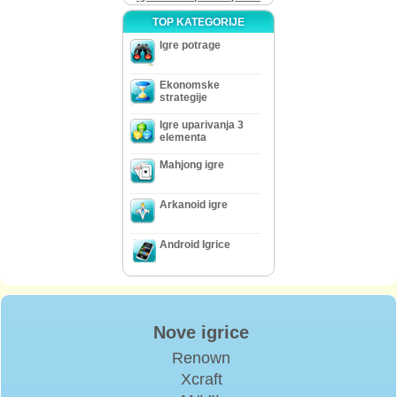
TOP KATEGORIJE
Igre potrage
Ekonomske
strategije
Igre uparivanja 3
elementa
Mahjong igre
Arkanoid igre
Android Igrice
Nove igrice
Renown
Xcraft