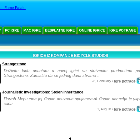
ut: Fame Fatale
Р
PC IGRE
MAC IGRE
BESPLATNE IGRE
ONLINE IGRICE
IGRE POTRAGE
IGRICE IZ KOMPANIJE BICYCLE STUDIOS
Strangestone
Doživite ludu avanturu u novoj igrici sa skrivenim predmetima p
Strangestone. Zamislite da se jednog dana stvarno ...
28, February /
Igre potrage
Journalistic Investigations: Stolen Inheritance
Помоћ Мери сте јој Лорас венчање пријатеља! Лорас наслеђа је укр
сада...
1, August /
Igre potrage