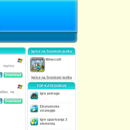
Igrice na Srpskom jeziku
Minecraft
o nazivu
Download
Igrice na Srpskom jeziku
TOP KATEGORIJE
аден, па
Igre potrage
Download
Ekonomske
strategije
Igre uparivanja 3
elementa