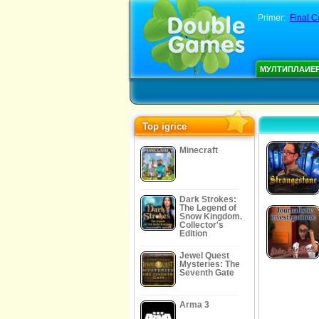
Primer:
Final C
МУЛТИПЛАИЕ
Top igrice
Minecraft
Dark Strokes:
The Legend of
Snow Kingdom.
Collector's
Edition
Jewel Quest
Mysteries: The
Seventh Gate
Arma 3