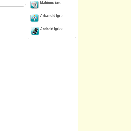
Mahjong igre
Arkanoid igre
Android Igrice