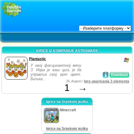
IGRICE IZ KOMPANIJE ASTRAWARE
Plantastic
У овој фасцинантној мечу
3. Игра је ваш циљ је да
управља свој врт цвет.
Download
Биљка...
26, August /
Igre uparivanja 3 elementa
1
→
Igrice na Srpskom jeziku
Minecraft
Igrice na Srpskom jeziku