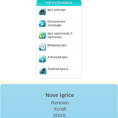
TOP KATEGORIJE
Igre potrage
Ekonomske
strategije
Igre uparivanja 3
elementa
Mahjong igre
Arkanoid igre
Android Igrice
Nove igrice
Renown
Xcraft
ANVIL