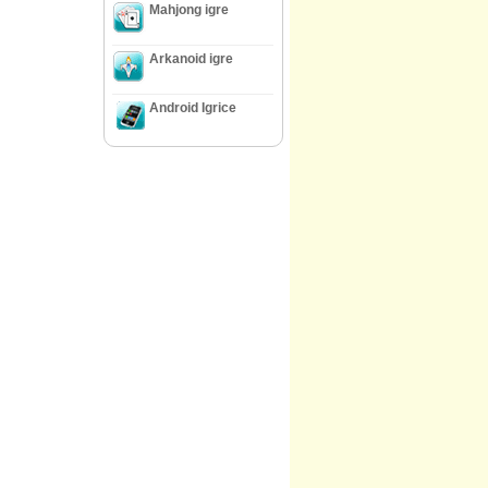
Mahjong igre
Arkanoid igre
Android Igrice