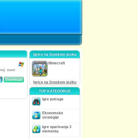
Igrice na Srpskom jeziku
Minecraft
ој кинг
Download
Igrice na Srpskom jeziku
TOP KATEGORIJE
Igre potrage
Ekonomske
strategije
Igre uparivanja 3
elementa