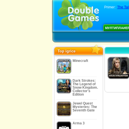
Primer:
The Tal
МУЛТИПЛАИЕ
Top igrice
Minecraft
Dark Strokes:
The Legend of
Snow Kingdom.
Collector's
Edition
Jewel Quest
Mysteries: The
Seventh Gate
Arma 3