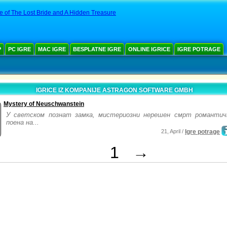
e of The Lost Bride and A Hidden Treasure
Р
PC IGRE
MAC IGRE
BESPLATNE IGRE
ONLINE IGRICE
IGRE POTRAGE
IGRICE IZ KOMPANIJE ASTRAGON SOFTWARE GMBH
Mystery of Neuschwanstein
У светском познат замка, мистериозни нерешен смрт романтичн
поена на...
21, April /
Igre potrage
1
→