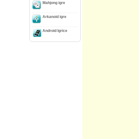
Mahjong igre
Arkanoid igre
Android Igrice