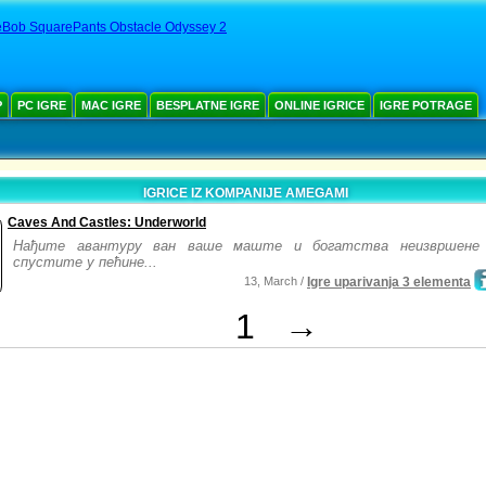
Bob SquarePants Obstacle Odyssey 2
Р
PC IGRE
MAC IGRE
BESPLATNE IGRE
ONLINE IGRICE
IGRE POTRAGE
IGRICE IZ KOMPANIJE AMEGAMI
Caves And Castles: Underworld
Нађите авантуру ван ваше маште и богатства неизвршене
спустите у пећине...
13, March /
Igre uparivanja 3 elementa
1
→