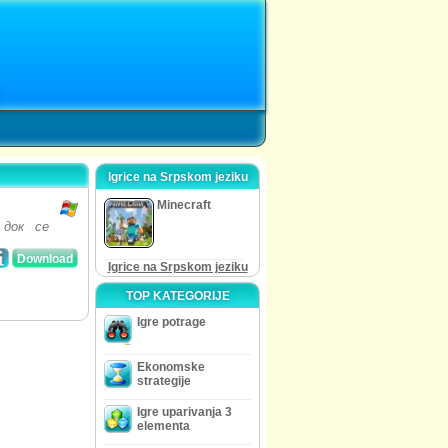
Igrice na Srpskom jeziku
Minecraft
 док се
Download
Igrice na Srpskom jeziku
TOP KATEGORIJE
Igre potrage
Ekonomske
strategije
Igre uparivanja 3
elementa