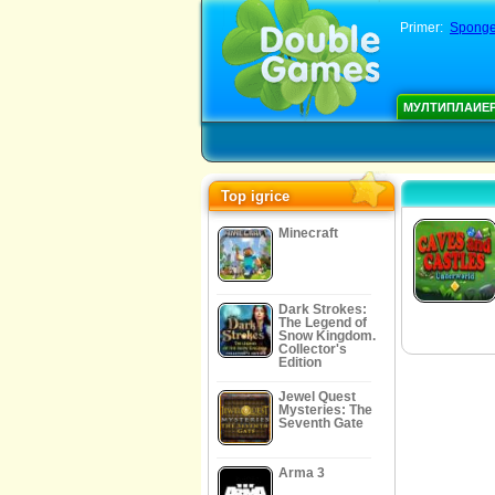
Primer:
Sponge
МУЛТИПЛАИЕ
Top igrice
Minecraft
Dark Strokes:
The Legend of
Snow Kingdom.
Collector's
Edition
Jewel Quest
Mysteries: The
Seventh Gate
Arma 3