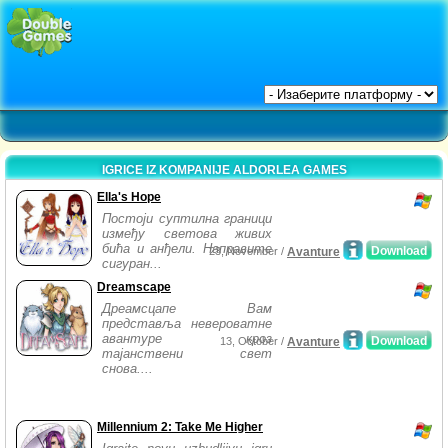
IGRICE IZ KOMPANIJE ALDORLEA GAMES
Ella's Hope
Постоји суптилна граници
између светова живих
бића и анђели. Направите
Download
23, November /
Avanture
сигуран...
Dreamscape
Дреамсцапе Вам
представља невероватне
авантуре кроз
Download
13, October /
Avanture
тајанствени свет
снова....
Millennium 2: Take Me Higher