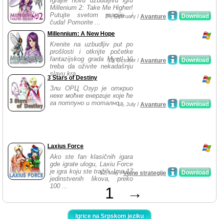
Igrajte novu uzbudljivu igru
Millenium 2: Take Me Higher!
Putujte svetom magije i
Download
24, February /
Avanture
čuda! Pomorite ...
Millennium: A New Hope
Krenite na uzbudljiv put po
prošlosti i otkrijte početke
fantazijskog grada Myst! Vi
Download
13, October /
Avanture
treba da oživite nekadašnju
slavu kra...
3 Stars of Destiny
Зли ОРЦ Озур је открио
неке моћне енергије које ће
га потпуно и тотално...
Download
18, July /
Avanture
Laxius Force
Ako ste fan klasičnih igara
gde igrate ulogu, Laxiu Force
je igra koju ste tražili. Ima 17
Download
12, May /
Vojne strategije
jedinstvenih likova, preko
100 ...
1
→
Igrice na Srpskom jeziku