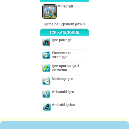
Minecraft
Igrice na Srpskom jeziku
TOP KATEGORIJE
Igre potrage
Ekonomske
strategije
Igre uparivanja 3
elementa
Mahjong igre
Arkanoid igre
Android Igrice