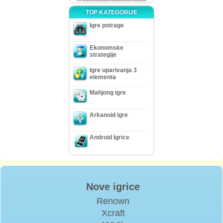
TOP KATEGORIJE
Igre potrage
Ekonomske
strategije
Igre uparivanja 3
elementa
Mahjong igre
Arkanoid igre
Android Igrice
Nove igrice
Renown
Xcraft