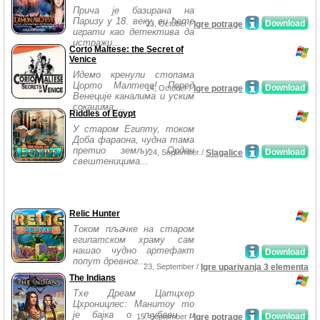
Прича је базирана на
Паризу у 18. веку, ви ћете
Download
23, October /
Igre potrage
играти као детектива да
истражи...
Corto Maltese: the Secret of
Venice
Идемо кренули стопама
Цорто Малтесе! Поред
Download
14, October /
Igre potrage
Венеције каналима и уским
сокацима,...
Riddles of Egypt
У старом Египту, током
Доба фараона, чудна тама
претио земљу. Орден
Download
24, September /
Slagalice
свештеницима...
Relic Hunter
Током пљачке на старом
египатском храму сам
нашао чудно артефакт
Download
попут древног...
23, September /
Igre uparivanja 3 elementa
The Indians
Тхе Дреам Цатцхер
Цхроницлес: Манитоу то
је бајка о љубави и
Download
15, September /
Igre potrage