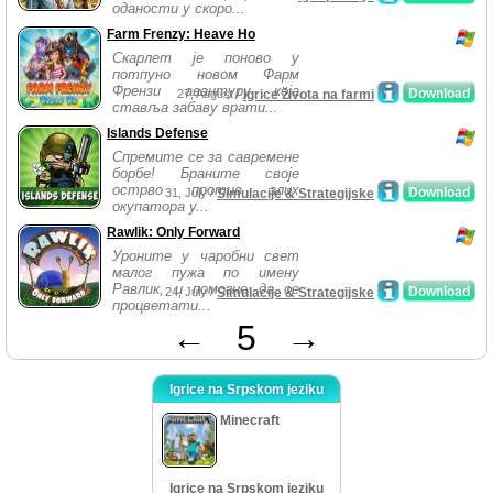
оданости у скоро...
Farm Frenzy: Heave Ho
Скарлет је поново у
потпуно новом Фарм
Френзи авантуру која
Download
27, August /
Igrice života na farmi
ставља забаву врати...
Islands Defense
Спремите се за савремене
борбе! Браните своје
острво против злих
Download
31, July /
Simulacije & Strategijske
окупатора у...
Rawlik: Only Forward
Уроните у чаробни свет
малог пужа по имену
Равлик, и помогне да се
Download
24, July /
Simulacije & Strategijske
процветати...
←
5
→
Igrice na Srpskom jeziku
Minecraft
Igrice na Srpskom jeziku