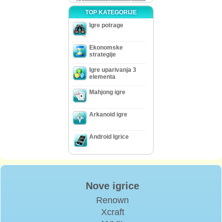
TOP KATEGORIJE
Igre potrage
Ekonomske
strategije
Igre uparivanja 3
elementa
Mahjong igre
Arkanoid igre
Android Igrice
Nove igrice
Renown
Xcraft