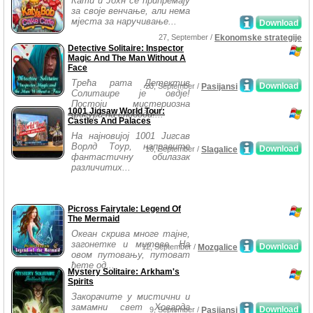
Кати и Јохн се припремају
за своје венчање, али нема
мјеста за наручивање...
Download
27, September /
Ekonomske strategije
Detective Solitaire: Inspector
Magic And The Man Without A
Face
Трећа рата Детектив
Download
23, September /
Pasijansi
Солитаире је овдје!
Постоји мистериозна
1001 Jigsaw World Tour:
фигура на слободи!...
Castles And Palaces
На најновијој 1001 Јигсав
Ворлд Тоур, направите
Download
16, September /
Slagalice
фантастичну обилазак
различитих...
Picross Fairytale: Legend Of
The Mermaid
Океан скрива многе тајне,
загонетке и митове. На
Download
12, September /
Mozgalice
овом путовању, путоват
ћете од...
Mystery Solitaire: Arkham's
Spirits
Закорачите у мистични и
замамни свет Ховарда
Download
9, September /
Pasijansi