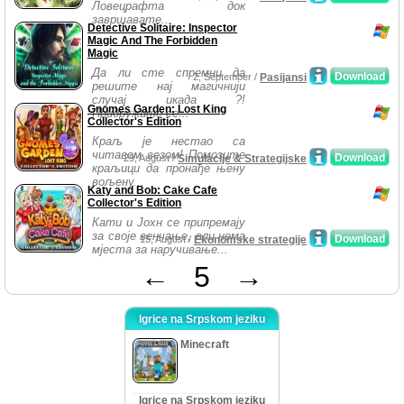
Ловецрафта док
завршавате...
Detective Solitaire: Inspector
Magic And The Forbidden
Magic
Да ли сте спремни да
Download
2, September /
Pasijansi
решите нај магичнији
случај икада ?!
Gnomes Garden: Lost King
Придружите се...
Collector's Edition
Краљ је нестао са
читавом везом! Помозите
Download
29, August /
Simulacije & Strategijske
краљици да пронађе њену
вољену...
Katy and Bob: Cake Cafe
Collector's Edition
Кати и Јохн се припремају
за своје венчање, али нема
Download
15, August /
Ekonomske strategije
мјеста за наручивање...
←
5
→
Igrice na Srpskom jeziku
Minecraft
Igrice na Srpskom jeziku