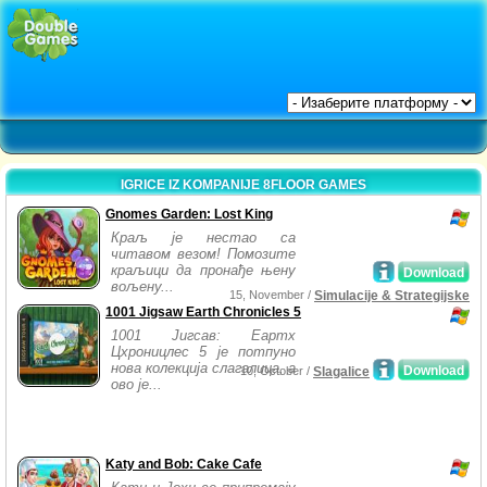
IGRICE IZ KOMPANIJE 8FLOOR GAMES
Gnomes Garden: Lost King
Краљ је нестао са
читавом везом! Помозите
краљици да пронађе њену
Download
вољену...
15, November /
Simulacije & Strategijske
1001 Jigsaw Earth Chronicles 5
1001 Јигсав: Еартх
Цхроницлес 5 је потпуно
нова колекција слагалица, а
Download
10, October /
Slagalice
ово је...
Katy and Bob: Cake Cafe