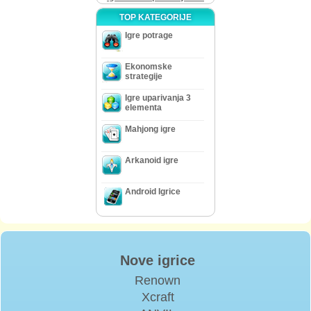
TOP KATEGORIJE
Igre potrage
Ekonomske
strategije
Igre uparivanja 3
elementa
Mahjong igre
Arkanoid igre
Android Igrice
Nove igrice
Renown
Xcraft