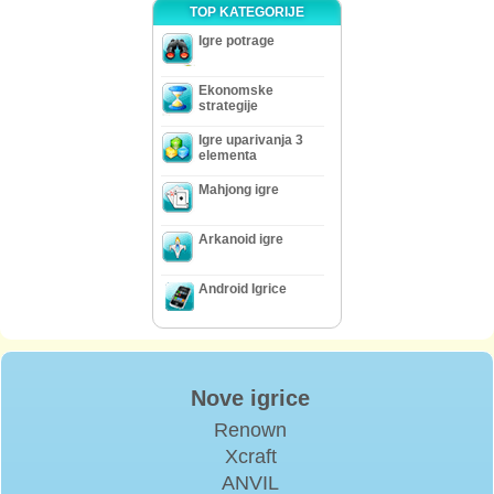
TOP KATEGORIJE
Igre potrage
Ekonomske
strategije
Igre uparivanja 3
elementa
Mahjong igre
Arkanoid igre
Android Igrice
Nove igrice
Renown
Xcraft
ANVIL