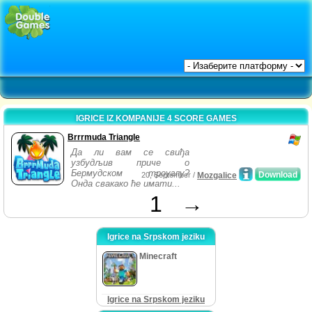
IGRICE IZ KOMPANIJE 4 SCORE GAMES
Brrrmuda Triangle
Да ли вам се свиђа
узбудљив приче о
Бермудском троуглу?
Download
20, September /
Mozgalice
Онда свакако ће имати...
1
→
Igrice na Srpskom jeziku
Minecraft
Igrice na Srpskom jeziku