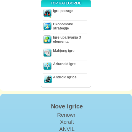
TOP KATEGORIJE
Igre potrage
Ekonomske
strategije
Igre uparivanja 3
elementa
Mahjong igre
Arkanoid igre
Android Igrice
Nove igrice
Renown
Xcraft
ANVIL